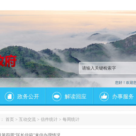
您好！欢迎
政务公开
解读回应
办事服务
：
首页
>
互动交流
>
信件统计
>
每周统计
年7月第四周“区长信箱”来信办理情况