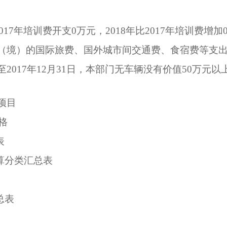
01
7
年培训费开支
0万元，201
8
年比
201
7
年培训费增加
（境）的国际旅费、国外城市间交通费、食宿费等支
至
2017年12月31日，本部门无车辆没有价值50万元
项目
格
表
算分类汇总表
总表