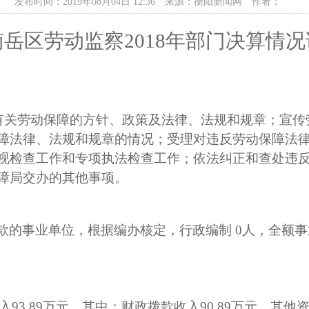
发布时间：2019年08月04日 12:36
来源：衡阳新闻网
作者：
南岳区
劳动监察
201
8
年部门
决算情况
有关劳动保障的方针、政策及法律、法规和规章；宣传
障法律、法规和规章的情况；受理对违反劳动保障法
视检查工作和专项执法检查工作；依法纠正和查处违
障局交办的其他事项。
款的事业单位，根据编办核定，行政编制
0
人，全额事
入
93.89
万元，其中：财政拨款收入
90.89
万元
，其他