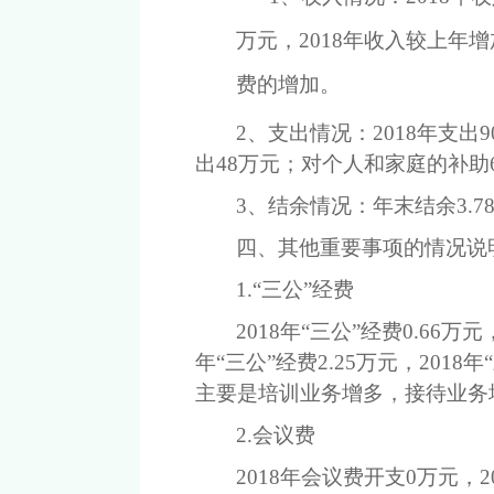
万元，
201
8
年收入较上年
增
费的增加。
2、支出情况：201
8
年支出
9
出
48
万元；对个人和家庭的补助
3、结余情况：年末结余
3.
四、其他重要事项的情况说
1.“三公”经费
201
8
年
“三公”经费
0.66
万元
年
“三公”经费
2.25
万元，
201
8
年
主要是
培训业务增多，接待业务
2.会议费
201
8
年会议费开支
0万元，2