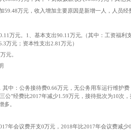
加
59.48
万元，收入
增加主要原因是新增一人，人员经
0.11
万元。
1、基本支出
90.11
万元
,（其中：工资福利
6.3
万元；
资本性支出
2.81万元）
78万元
。
明
，其中：公务接待费
0.66
万元，无公务用车运行维护费
“三公”经费比201
7
年
减少
1.59
万元，接待批次为
10
次，
增多。
01
7
年会议费开支
0万元，201
8
年比
201
7
年会议费减少