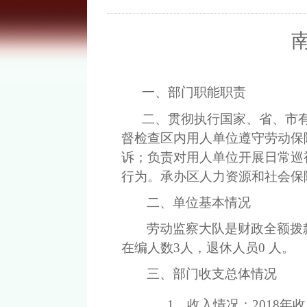
一、
部门职能职责
二、
贯彻执行国家、省、市
督检查区内用人单位遵守劳动保
诉；负责对用人单位开展日常巡
行为。承办区人力资源和社会保
二、单位基本情况
劳动监察大队
是财政全额拨
在编人数
3
人，退休人员
0
人。
三、部门收支总体情况
1
、收入情况：
201
8
年收