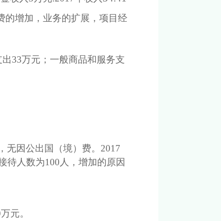
费的增加，业务的扩展，项目经
支出
33
万元；一般商品和服务支
，无因公出国（境）费。
201
7
接待人数为
100
人，
增加
的原因
0万元。