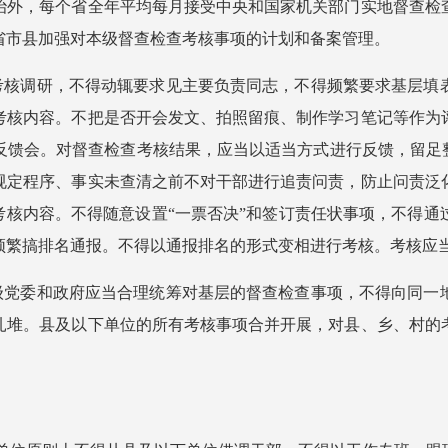
治外，每个省全年平均每月接受中央和国家机关部门实地督查检
省市县加强对本级督查检查考核事项的计划和备案管理。
查考核调研，不得动辄要求见主要负责同志，不得频繁要求基层填
考核内容。不把是否开会发文、拍照留痕、制作学习笔记等作为
反馈会。对督查检查考核结果，应当以适当方式进行反馈，留足整
规定程序、事实未查清之前不对干部进行追责问责，防止问责泛
考核内容。不得随意设置“一票否决”和签订责任状事项，不得
繁搞排名通报。不得以通报排名的形式变相进行考核。考核应当
三级党委和政府应当合理统筹对基层的督查检查事项，不得向同一
扎堆。县及以下单位的所有考核事项合并开展，对县、乡、村的