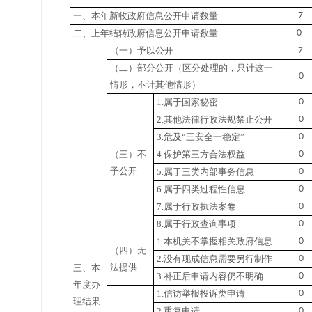
一、本年新收政府信息公开申请数量
7
二、上年结转政府信息公开申请数量
0
（一）予以公开
7
（二）部分公开
（区分处理的，只计这一
0
情形，不计其他情形）
1.属于国家秘密
0
2.其他法律行政法规禁止公开
0
3.危及“三安全一稳定”
0
（三）不
4.保护第三方合法权益
0
予公开
5.属于三类内部事务信息
0
6.属于四类过程性信息
0
7.属于行政执法案卷
0
8.属于行政查询事项
0
1.本机关不掌握相关政府信息
0
（四）无
2.没有现成信息需要另行制作
0
法提供
三、本
3.补正后申请内容仍不明确
0
年度办
1.信访举报投诉类申请
0
理结果
2.重复申请
0