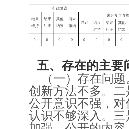
行政复议
未经复议直
结果
结果
其他
尚未
总计
结果
结果
其他
维持
纠正
结果
审结
维持
纠正
结果
0
0
0
0
0
0
0
0
五、存在的主要
（一）存在问题
创新方法不多。二
公开意识不强，对
认识不够深入。三
加强，公开的内容